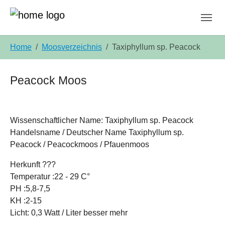
Skip to main content
Skip to page footer
You are here:
Home
Moosverzeichnis
Taxiphyllum sp. Peacock
Peacock Moos
Wissenschaftlicher Name: Taxiphyllum sp. Peacock
Handelsname / Deutscher Name Taxiphyllum sp.
Peacock / Peacockmoos / Pfauenmoos
Herkunft ???
Temperatur :22 - 29 C°
PH :5,8-7,5
KH :2-15
Licht: 0,3 Watt / Liter besser mehr